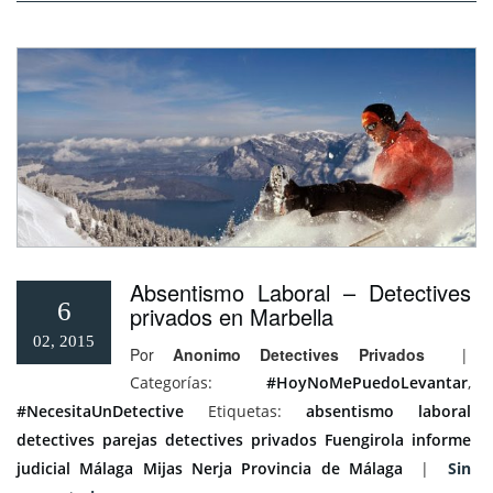
Absentismo Laboral – Detectives
6
privados en Marbella
02, 2015
Por
Anonimo Detectives Privados
|
Categorías:
#HoyNoMePuedoLevantar
,
#NecesitaUnDetective
Etiquetas:
absentismo laboral
detectives parejas
detectives privados
Fuengirola
informe
judicial
Málaga
Mijas
Nerja
Provincia de Málaga
|
Sin