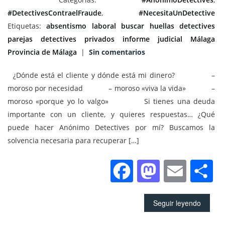
#DetectivesContraelFraude
,
#NecesitaUnDetective
Etiquetas:
absentismo laboral
buscar huellas
detectives
parejas
detectives privados
informe judicial
Málaga
Provincia de Málaga
|
Sin comentarios
¿Dónde está el cliente y dónde está mi dinero? –
moroso por necesidad – moroso «viva la vida» –
moroso «porque yo lo valgo» Si tienes una deuda
importante con un cliente, y quieres respuestas… ¿Qué
puede hacer Anónimo Detectives por mí? Buscamos la
solvencia necesaria para recuperar […]
Facebook
Mastod
Emai
C
Seguir leyendo