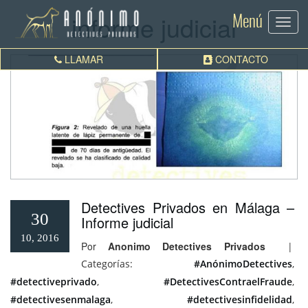
informe judicial
Menú
Toggl
navig
LLAMAR
CONTACTO
Detectives Privados en Málaga –
30
Informe judicial
10, 2016
Por
Anonimo Detectives Privados
|
Categorías:
#AnónimoDetectives
,
#detectiveprivado
,
#DetectivesContraelFraude
,
#detectivesenmalaga
,
#detectivesinfidelidad
,