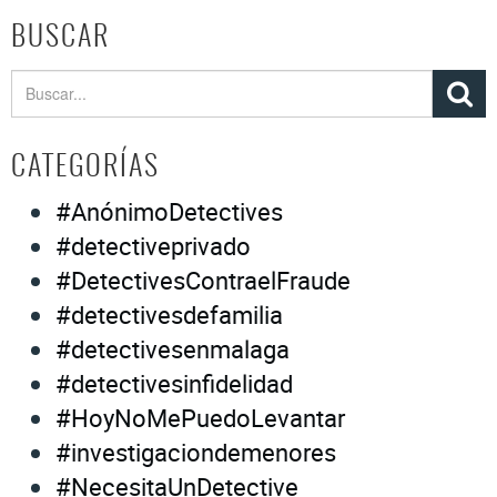
BUSCAR
CATEGORÍAS
#AnónimoDetectives
#detectiveprivado
#DetectivesContraelFraude
#detectivesdefamilia
#detectivesenmalaga
#detectivesinfidelidad
#HoyNoMePuedoLevantar
#investigaciondemenores
#NecesitaUnDetective