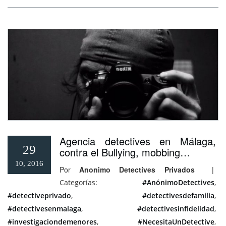
Agencia detectives en Málaga,
29
contra el Bullying, mobbing…
10, 2016
Por
Anonimo Detectives Privados
|
Categorías:
#AnónimoDetectives
,
#detectiveprivado
,
#detectivesdefamilia
,
#detectivesenmalaga
,
#detectivesinfidelidad
,
#investigaciondemenores
,
#NecesitaUnDetective
,