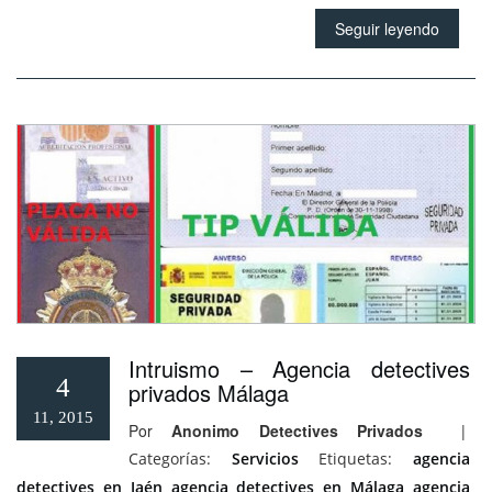
Seguir leyendo
Intruismo – Agencia detectives
4
privados Málaga
11, 2015
Por
Anonimo Detectives Privados
|
Categorías:
Servicios
Etiquetas:
agencia
detectives en Jaén
agencia detectives en Málaga
agencia