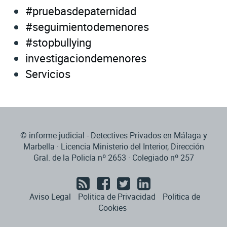
#pruebasdepaternidad
#seguimientodemenores
#stopbullying
investigaciondemenores
Servicios
© informe judicial - Detectives Privados en Málaga y
Marbella · Licencia Ministerio del Interior, Dirección
Gral. de la Policía nº 2653 · Colegiado nº 257
Aviso Legal
Politica de Privacidad
Politica de
Cookies