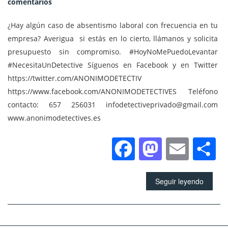
comentarios
¿Hay algún caso de absentismo laboral con frecuencia en tu
empresa? Averigua si estás en lo cierto, llámanos y solicita
presupuesto sin compromiso. #HoyNoMePuedoLevantar
#NecesitaUnDetective Síguenos en Facebook y en Twitter
https://twitter.com/ANONIMODETECTIV
https://www.facebook.com/ANONIMODETECTIVES Teléfono
contacto: 657 256031 infodetectiveprivado@gmail.com
www.anonimodetectives.es
Facebook
Mastod
Emai
C
Seguir leyendo