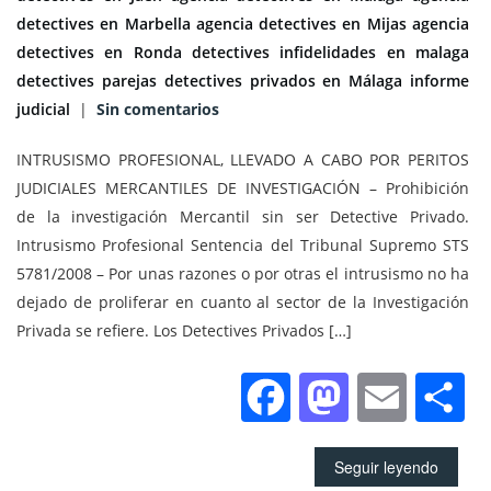
detectives en Marbella
agencia detectives en Mijas
agencia
detectives en Ronda
detectives infidelidades en malaga
detectives parejas
detectives privados en Málaga
informe
judicial
|
Sin comentarios
INTRUSISMO PROFESIONAL, LLEVADO A CABO POR PERITOS
JUDICIALES MERCANTILES DE INVESTIGACIÓN – Prohibición
de la investigación Mercantil sin ser Detective Privado.
Intrusismo Profesional Sentencia del Tribunal Supremo STS
5781/2008 – Por unas razones o por otras el intrusismo no ha
dejado de proliferar en cuanto al sector de la Investigación
Privada se refiere. Los Detectives Privados […]
Facebook
Mastod
Emai
C
Seguir leyendo