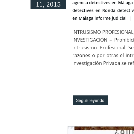
agencia detectives en Málaga
11, 2015
detectives en Ronda
detecti
en Málaga
informe judicial
|
INTRUSISMO PROFESIONAL,
INVESTIGACIÓN – Prohibici
Intrusismo Profesional S
razones o por otras el int
Investigación Privada se re
Seguir leyendo