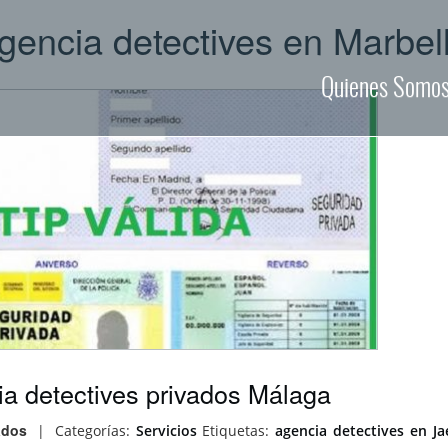
gencia detectives en Marbel
Quienes Somo
ia detectives privados Málaga
ados
|
Categorías:
Servicios
Etiquetas:
agencia detectives en Ja