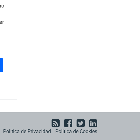
no
om
r
don
ail
Compartir
Politica de Privacidad
Politica de Cookies