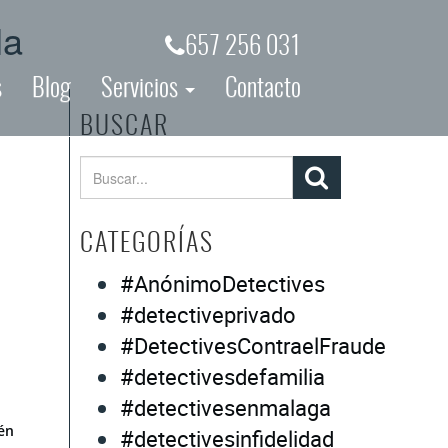
la
657 256 031
s
Blog
Servicios
Contacto
BUSCAR
CATEGORÍAS
#AnónimoDetectives
#detectiveprivado
#DetectivesContraelFraude
#detectivesdefamilia
#detectivesenmalaga
én
#detectivesinfidelidad