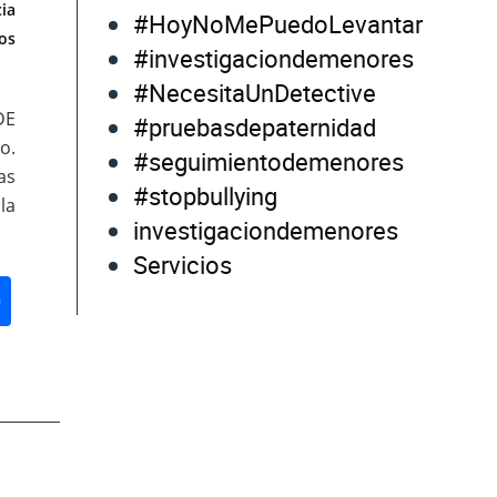
ia
#HoyNoMePuedoLevantar
os
#investigaciondemenores
#NecesitaUnDetective
DE
#pruebasdepaternidad
o.
#seguimientodemenores
as
#stopbullying
la
investigaciondemenores
Servicios
don
ail
Compartir