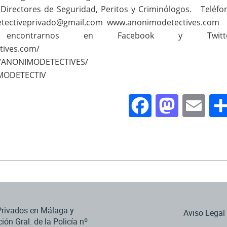
, Directores de Seguridad, Peritos y Criminólogos. Teléfo
detectiveprivado@gmail.com www.anonimodetectives.c
encontrarnos en Facebook y Twitte
tives.com/
m/ANONIMODETECTIVES/
IMODETECTIV
Facebook
Masto
Em
 Privados en Málaga y
Aviso Legal
ción Gral. de la Policía nº