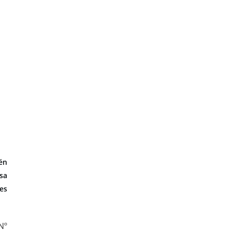
én
sa
es
Nº