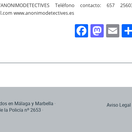
om/ANONIMODETECTIVES Teléfono contacto: 657 2560
il.com www.anonimodetectives.es
Facebook
Masto
Em
os en Málaga y Marbella ·
Aviso Legal
de la Policía nº 2653 ·