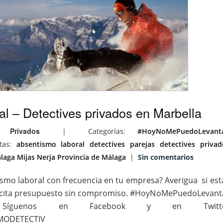
l – Detectives privados en Marbella
 Privados
|
Categorías:
#HoyNoMePuedoLevant
etas:
absentismo laboral
detectives parejas
detectives privad
laga
Mijas
Nerja
Provincia de Málaga
|
Sin comentarios
smo laboral con frecuencia en tu empresa? Averigua si est
solicita presupuesto sin compromiso. #HoyNoMePuedoLevant
tive Síguenos en Facebook y en Twitt
IMODETECTIV