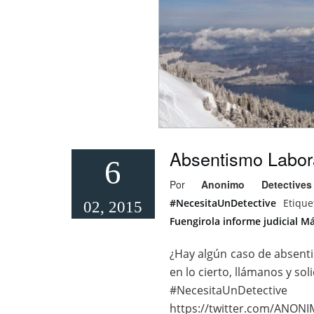
Absentismo Labora
6
Por
Anonimo Detectives
#NecesitaUnDetective
Etiqu
02, 2015
Fuengirola
informe judicial
Má
¿Hay algún caso de absenti
en lo cierto, llámanos y 
#NecesitaUnDetec
https://twitter.com/ANON