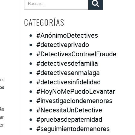
CATEGORÍAS
#AnónimoDetectives
#detectiveprivado
#DetectivesContraelFraude
#detectivesdefamilia
#detectivesenmalaga
ar
,
#detectivesinfidelidad
os
#HoyNoMePuedoLevantar
#investigaciondemenores
#NecesitaUnDetective
ás
ar
#pruebasdepaternidad
er
#seguimientodemenores