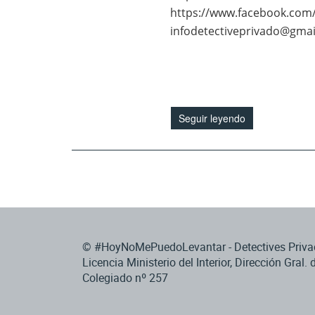
https://www.facebook.c
infodetectiveprivado@gma
Seguir leyendo
© #HoyNoMePuedoLevantar - Detectives Privad
Licencia Ministerio del Interior, Dirección Gral. 
Colegiado nº 257