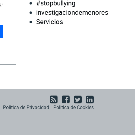
#stopbullying
31
investigaciondemenores
Servicios
don
ail
Compartir
Politica de Privacidad
Politica de Cookies