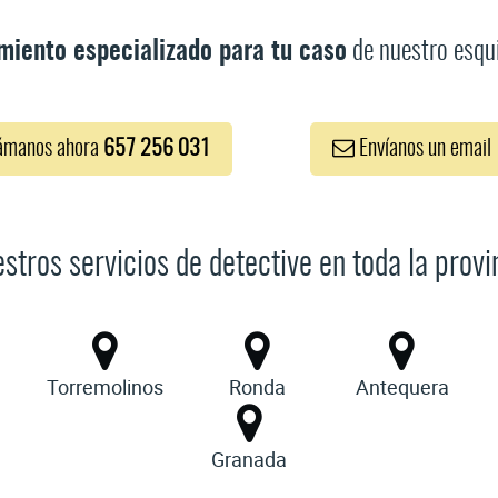
miento especializado para tu caso
de nuestro esqui
ámanos ahora
657 256 031
Envíanos un email
tros servicios de detective en toda la prov
Torremolinos
Ronda
Antequera
Granada