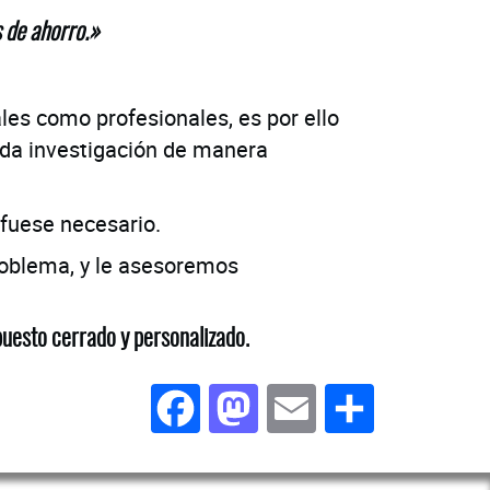
 de ahorro.»
les como profesionales, es por ello
ada investigación de manera
 fuese necesario.
roblema, y le asesoremos
puesto cerrado y personalizado.
Facebook
Mastodon
Email
Compar