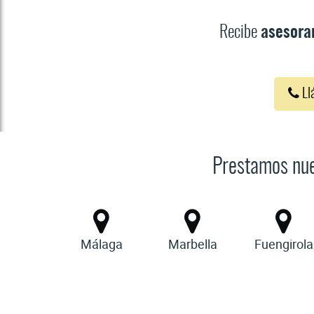
Recibe
asesora
Ll
Prestamos nues
Málaga
Marbella
Fuengirola