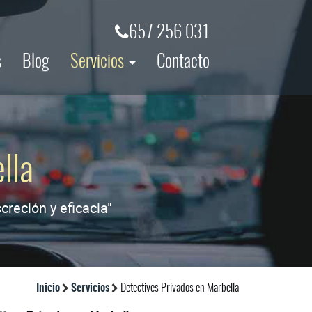
657 256 031
s
Blog
Servicios
Contacto
lla
reción y eficacia"
Inicio
Servicios
Detectives Privados en Marbella